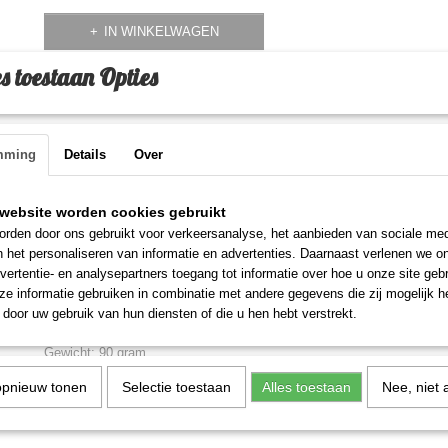
IN WINKELWAGEN
s toestaan Opties
Omschrijving
Wit touw 8 mm polypropylee
mming
Details
Over
meter
website worden cookies gebruikt
Materiaal: polypropyleen
rden door ons gebruikt voor verkeersanalyse, het aanbieden van sociale med
n het personaliseren van informatie en advertenties. Daarnaast verlenen we o
Dikte: 8 mm
vertentie- en analysepartners toegang tot informatie over hoe u onze site gebru
Lengte: 30 meter
e informatie gebruiken in combinatie met andere gegevens die zij mogelijk 
door uw gebruik van hun diensten of die u hen hebt verstrekt.
Kleur: wit
Gewicht: 90 gram
opnieuw tonen
Selectie toestaan
Alles toestaan
Nee, niet 