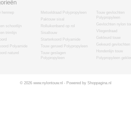
orieën
w hennep
Metseldraad Polypropyleen
Touw gevlochten
Polypropyleen
Paktouw sisal
Gevlochten nylon t
en schootlijn
Rolluikenband op rol
Vliegerdraad
en trimlijn
Sisaltouw
Gekleurd touw
oord
Starterkoord Polyamide
Gekeurd gevlochten
koord Polyamide
Touw geruwd Polypropyleen
Hondenlijn touw
ord naturel
Touw geslagen
Polypropyleen
Polypropyleen gekle
© 2026 www.nylontouw.nl - Powered by Shoppagina.nl