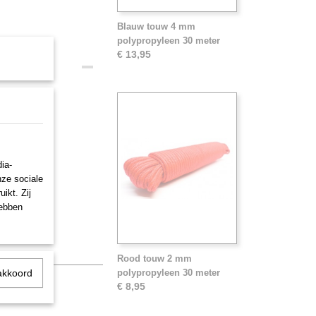
Blauw touw 4 mm
polypropyleen 30 meter
€ 13,95
n 30
ia-
nze sociale
ikt. Zij
hebben
Rood touw 2 mm
akkoord
polypropyleen 30 meter
€ 8,95