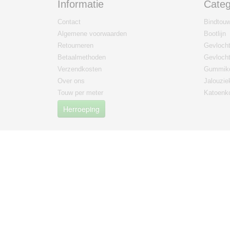
Informatie
Categ
Contact
Bindtou
Algemene voorwaarden
Bootlijn
Retourneren
Gevlocht
Betaalmethoden
Gevlocht
Verzendkosten
Gummik
Over ons
Jalouzie
Touw per meter
Katoenko
Herroeping