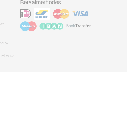
Betaalmethodes
ouw
 touw
urd touw